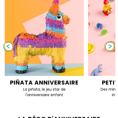
PIÑATA ANNIVERSAIRE
PETI
La piñata, le jeu star de
Des mini 
l'anniversaire enfant
inv