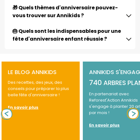
🎁 Quels thèmes d'anniversaire pouvez-
vous trouver sur Annikids ?
🎂 Quels sont les indispensables pour une
fête d'anniversaire enfant réussie ?
LE BLOG ANNIKIDS
ANNIKIDS S'ENGAG
740
ARBRES PLA
Des recettes, des jeux, des
conseils pour préparer la plus
En partenariat avec
belle fête d'anniversaire !
Reforest'Action Annikids
s'engage à planter 20 a
En savoir plus
par mois !
En savoir plus