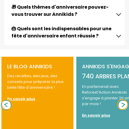
🎁 Quels thèmes d'anniversaire pouvez-
vous trouver sur Annikids ?
🎂 Quels sont les indispensables pour une
fête d'anniversaire enfant réussie ?
LE BLOG ANNIKIDS
ANNIKIDS S'ENGAG
740
ARBRES PLA
Des recettes, des jeux, des
conseils pour préparer la plus
En partenariat avec
belle fête d'anniversaire !
Reforest'Action Annikids
s'engage à planter 20 a
En savoir plus
par mois !
En savoir plus