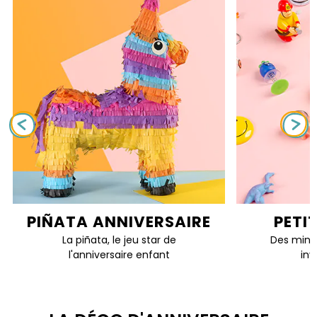
PIÑATA ANNIVERSAIRE
PETI
La piñata, le jeu star de
Des mini 
l'anniversaire enfant
inv