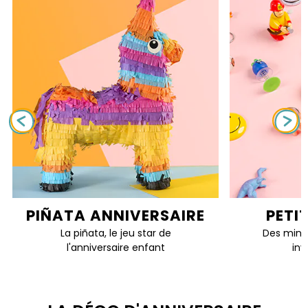
PIÑATA ANNIVERSAIRE
PETI
La piñata, le jeu star de
Des mini 
l'anniversaire enfant
inv