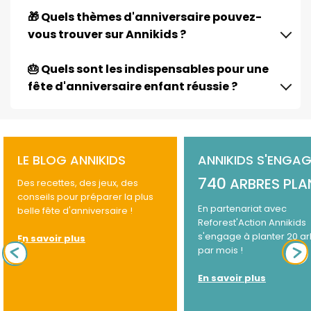
🎁 Quels thèmes d'anniversaire pouvez-
vous trouver sur Annikids ?
🎂 Quels sont les indispensables pour une
fête d'anniversaire enfant réussie ?
LE BLOG ANNIKIDS
ANNIKIDS S'ENGAG
740
ARBRES PLA
Des recettes, des jeux, des
conseils pour préparer la plus
En partenariat avec
belle fête d'anniversaire !
Reforest'Action Annikids
s'engage à planter 20 a
En savoir plus
par mois !
En savoir plus