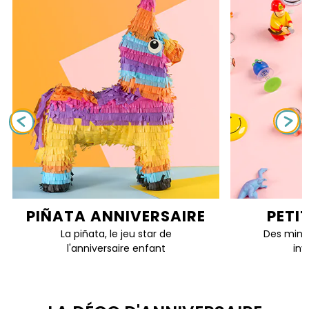
PIÑATA ANNIVERSAIRE
PETI
La piñata, le jeu star de
Des mini 
l'anniversaire enfant
inv