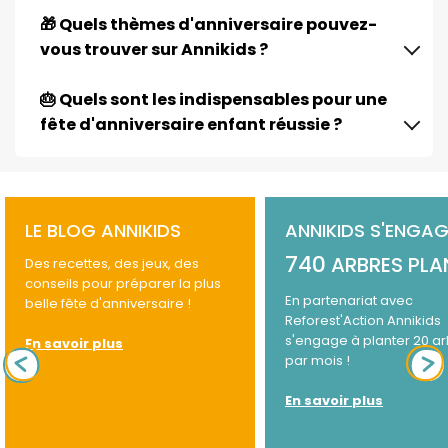
🎁 Quels thèmes d'anniversaire pouvez-
vous trouver sur Annikids ?
🎂 Quels sont les indispensables pour une
fête d'anniversaire enfant réussie ?
LE BLOG ANNIKIDS
ANNIKIDS S'ENGAG
740
ARBRES PLA
Des recettes, des jeux, des
conseils pour préparer la plus
En partenariat avec
belle fête d'anniversaire !
Reforest'Action Annikids
s'engage à planter 20 a
En savoir plus
par mois !
En savoir plus