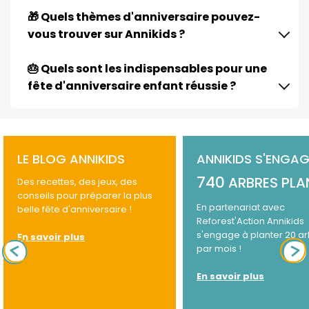
🎁 Quels thèmes d'anniversaire pouvez-
vous trouver sur Annikids ?
🎂 Quels sont les indispensables pour une
fête d'anniversaire enfant réussie ?
LE BLOG ANNIKIDS
ANNIKIDS S'ENGAG
740
ARBRES PLA
Des recettes, des jeux, des
conseils pour préparer la plus
En partenariat avec
belle fête d'anniversaire !
Reforest'Action Annikids
s'engage à planter 20 a
En savoir plus
par mois !
En savoir plus