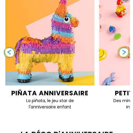
PIÑATA ANNIVERSAIRE
PETI
La piñata, le jeu star de
Des mini 
l'anniversaire enfant
inv