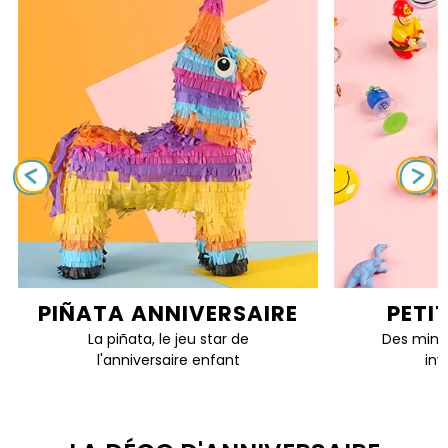
PIÑATA ANNIVERSAIRE
PETI
La piñata, le jeu star de
Des mini 
l'anniversaire enfant
inv