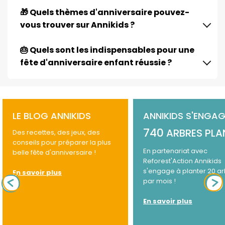
🎁 Quels thèmes d'anniversaire pouvez-
vous trouver sur Annikids ?
🎂 Quels sont les indispensables pour une
fête d'anniversaire enfant réussie ?
LE BLOG ANNIKIDS
ANNIKIDS S'ENGAG
740
ARBRES PLA
Des recettes, des jeux, des
conseils pour préparer la plus
En partenariat avec
belle fête d'anniversaire !
Reforest'Action Annikids
s'engage à planter 20 a
En savoir plus
par mois !
En savoir plus