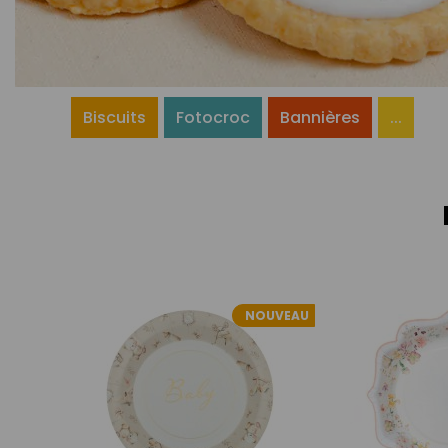
Biscuits
Fotocroc
Bannières
...
NOUVEAU