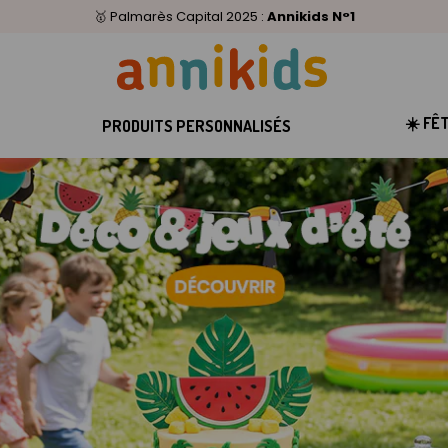
🥇
Livraison relais offerte
Palmarès Capital 2025 :
⭐⭐⭐⭐⭐
4,6/5
(24 000 avis clients)
Annikids N°1
dès 59€
🚚
☀️ FÊ
PRODUITS PERSONNALISÉS