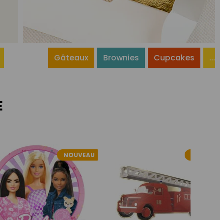
Gâteaux
Brownies
Cupcakes
...
E
NOUVEAU
NOUVEA