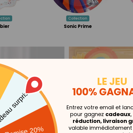
ection
Collection
bier
Sonic Prime
LE JEU
100% GAGNA
Entrez votre email et lan
pour gagnez
cadeaux
réduction, livraison g
valable immédiatement 