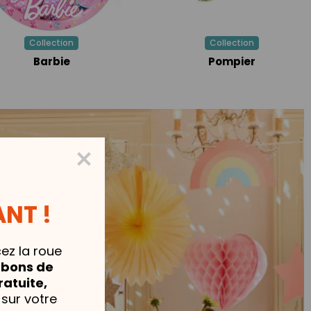
Collection
Collection
Barbie
Pompier
NT !
cez la roue
,
bons de
ratuite,
sur votre