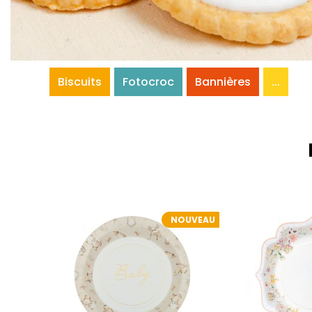
Biscuits
Fotocroc
Bannières
...
NOUVEAU