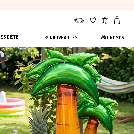
Livraison
Favoris
Compte
Panier
TES D'ÉTÉ
🎉 NOUVEAUTÉS
🎁 PROMOS