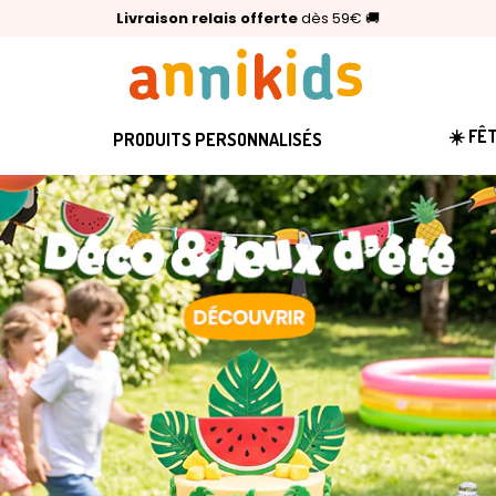
🥇
Livraison relais offerte
Palmarès Capital 2025 :
⭐⭐⭐⭐⭐
4,6/5
(24 000 avis clients)
Annikids N°1
dès 59€
🚚
☀️ FÊ
PRODUITS PERSONNALISÉS