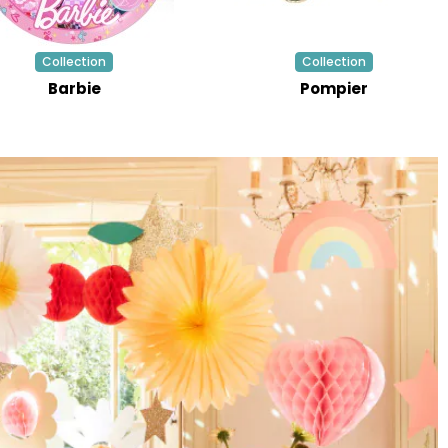
Collection
Collection
Barbie
Pompier
NT !
cez la roue
,
bons de
ratuite,
sur votre