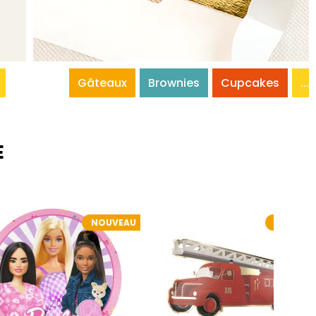
Gâteaux
Brownies
Cupcakes
...
E
NOUVEAU
NOUVEA