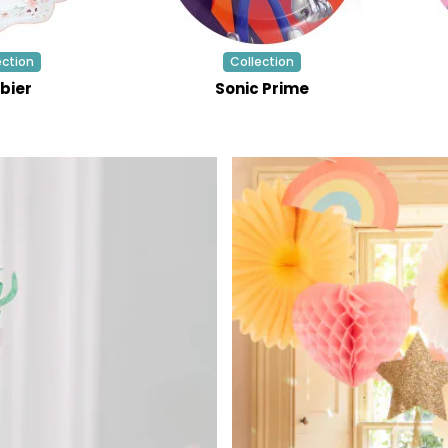
ection
Collection
bier
Sonic Prime
LE JEU
100% GAGNA
Entrez votre email et lan
pour gagnez
cadeaux
réduction, livraison g
valable immédiatement 