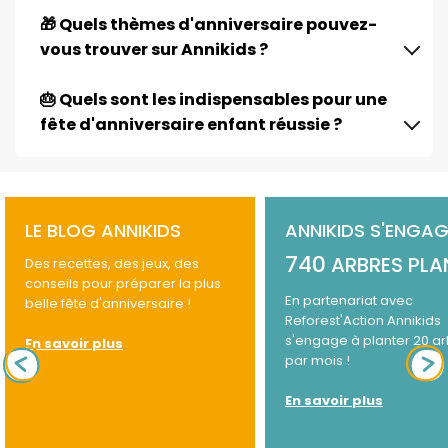
🎁 Quels thèmes d'anniversaire pouvez-
vous trouver sur Annikids ?
🎂 Quels sont les indispensables pour une
fête d'anniversaire enfant réussie ?
LE BLOG ANNIKIDS
ANNIKIDS S'ENGAG
740
ARBRES PLA
Des recettes, des jeux, des
conseils pour préparer la plus
En partenariat avec
belle fête d'anniversaire !
Reforest'Action Annikids
s'engage à planter 20 a
En savoir plus
par mois !
En savoir plus