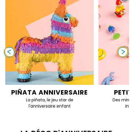
PIÑATA ANNIVERSAIRE
PETI
La piñata, le jeu star de
Des mini 
l'anniversaire enfant
inv