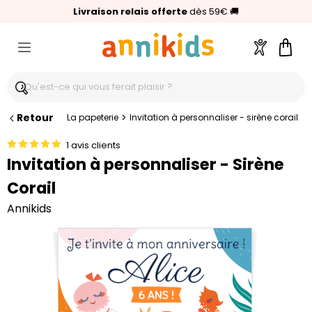
🥇
Livraison relais offerte
Palmarès Capital 2025 :
⭐⭐⭐⭐⭐
4,6/5
(24 000 avis clients)
Annikids N°1
dès 59€
🚚
Compte
Pani
Retour
>
La papeterie
Invitation à personnaliser - sirène corail
1 avis clients
Invitation à personnaliser - Sirène
Corail
Annikids