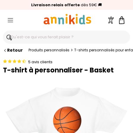
🥇
Livraison relais offerte
Palmarès Capital 2025 :
⭐⭐⭐⭐⭐
4,6/5
(24 000 avis clients)
Annikids N°1
dès 59€
🚚
Compte
Pani
Retour
>
Produits personnalisés
T-shirts personnalisés pour enfan
5 avis clients
T-shirt à personnaliser - Basket