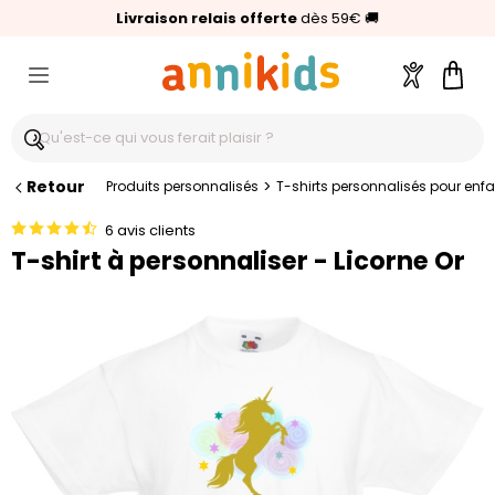
🥇
Livraison relais offerte
Palmarès Capital 2025 :
⭐⭐⭐⭐⭐
4,6/5
(24 000 avis clients)
Annikids N°1
dès 59€
🚚
Compte
Pani
Retour
>
Produits personnalisés
T-shirts personnalisés pour enfan
6 avis clients
T-shirt à personnaliser - Licorne Or