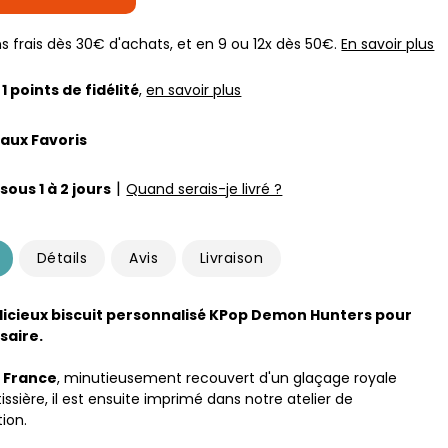
s frais dès 30€ d'achats, et en 9 ou 12x dès 50€.
En savoir plus
z
1
points de fidélité
,
en savoir plus
 aux Favoris
|
sous 1 à 2 jours
Quand serais-je livré ?
Détails
Avis
Livraison
licieux biscuit personnalisé KPop Demon Hunters pour
saire.
 France
, minutieusement recouvert d'un glaçage royale
issière, il est ensuite imprimé dans notre atelier de
ion.