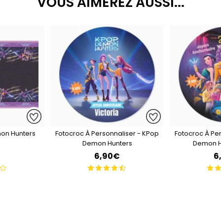
VOUS AIMEREZ AUSSI...
on Hunters
Fotocroc À Personnaliser - KPop
Fotocroc À Pe
Demon Hunters
Demon H
€
6,90€
6