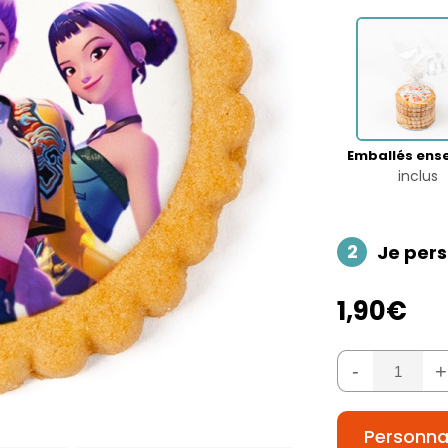
Emballés ens
inclus
2
Je pers
1,90€
-
+
Personnal