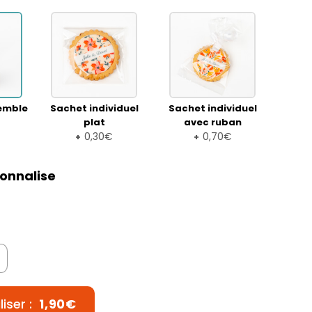
emble
Sachet individuel
Sachet individuel
plat
avec ruban
0,30€
0,70€
+
+
onnalise
iser :
1,90€