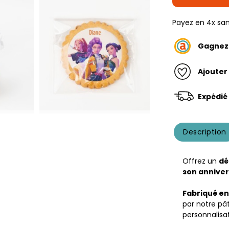
Payez en 4x san
Gagne
Ajouter
Expédié 
Description
Offrez un
dé
son anniver
Fabriqué en
par notre pât
personnalisat