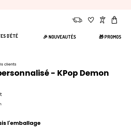
Livraison
Favoris
Compte
Panier
TES D'ÉTÉ
🎉 NOUVEAUTÉS
🎁 PROMOS
is clients
 personnalisé - KPop Demon
s
t
n
sis l'emballage