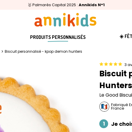
🥇
Livraison relais offerte
Palmarès Capital 2025 :
⭐⭐⭐⭐⭐
4,6/5
(24 000 avis clients)
Annikids N°1
dès 59€
🚚
☀️ FÊ
PRODUITS PERSONNALISÉS
>
Biscuit personnalisé - kpop demon hunters
3 av
Biscuit
Hunter
Le Good Biscui
Fabriqué E
France
1
Je choi