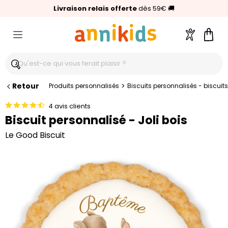
🥇
Livraison relais offerte
Palmarès Capital 2025 :
⭐⭐⭐⭐⭐
4,6/5
(24 000 avis clients)
Annikids N°1
dès 59€
🚚
Compte
Pani
Retour
>
Produits personnalisés
Biscuits personnalisés - biscuits
4 avis clients
Biscuit personnalisé - Joli bois
Le Good Biscuit