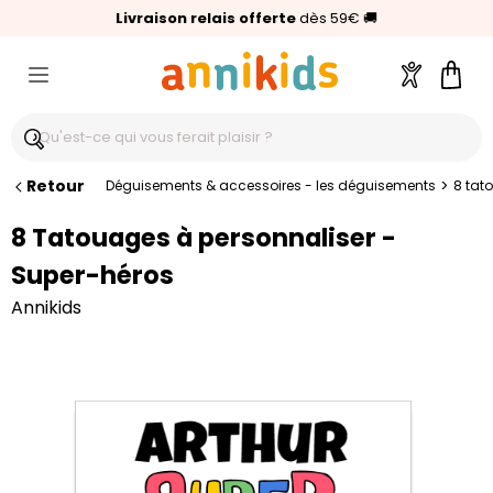
🥇
Livraison relais offerte
Palmarès Capital 2025 :
⭐⭐⭐⭐⭐
4,6/5
(24 000 avis clients)
Annikids N°1
dès 59€
🚚
Compte
Pani
Retour
>
Déguisements & accessoires - les déguisements
8 tat
8 Tatouages à personnaliser -
Super-héros
Annikids