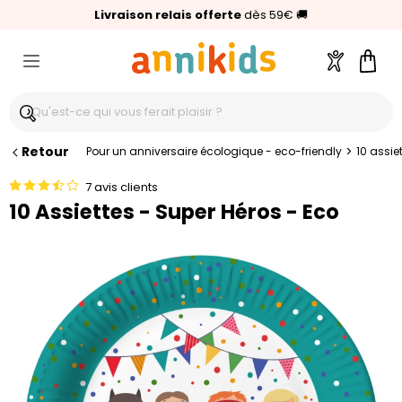
🥇
Livraison relais offerte
Palmarès Capital 2025 :
⭐⭐⭐⭐⭐
4,6/5
(24 000 avis clients)
Annikids N°1
dès 59€
🚚
Compte
Pani
Retour
>
Pour un anniversaire écologique - eco-friendly
10 assie
7 avis clients
10 Assiettes - Super Héros - Eco