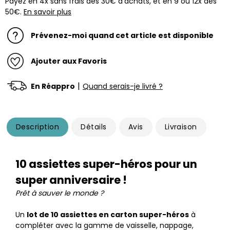
Payez en 4x sans frais dès 30€ d'achats, et en 9 ou 12x dès
50€.
En savoir plus
Prévenez-moi quand cet article est disponible
Ajouter aux Favoris
|
En Réappro
Quand serais-je livré ?
Description
Détails
Avis
Livraison
10 assiettes super-héros pour un
super anniversaire !
Prêt à sauver le monde ?
Un
lot de 10 assiettes en carton super-héros
à
compléter avec la gamme de vaisselle, nappage,