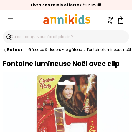
🥇
Livraison relais offerte
Palmarès Capital 2025 :
⭐⭐⭐⭐⭐
4,6/5
(24 000 avis clients)
Annikids N°1
dès 59€
🚚
Compte
Pani
Retour
>
Gâteaux & décors - le gâteau
Fontaine lumineuse noël 
Fontaine lumineuse Noël avec clip