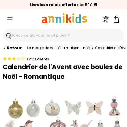
🥇
Livraison relais offerte
Palmarès Capital 2025 :
⭐⭐⭐⭐⭐
4,6/5
(24 000 avis clients)
Annikids N°1
dès 59€
🚚
Compte
Pani
Retour
>
La magie de noël à la maison - noël
Calendrier de l'av
1 avis clients
Calendrier de l'Avent avec boules de
Noël - Romantique