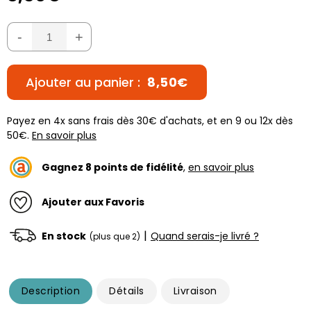
-
+
Ajouter au panier :
8,50€
Payez en 4x sans frais dès 30€ d'achats, et en 9 ou 12x dès
50€.
En savoir plus
Gagnez
8
points de fidélité
,
en savoir plus
Ajouter aux Favoris
|
En stock
Quand serais-je livré ?
(plus que 2)
Description
Détails
Livraison