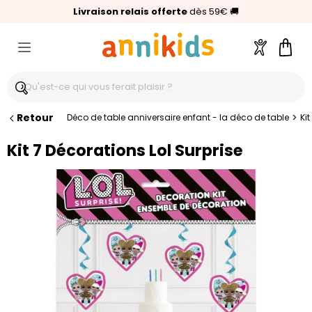
🥇
Livraison relais offerte
Palmarès Capital 2025 :
⭐⭐⭐⭐⭐
4,6/5
(24 000 avis clients)
Annikids N°1
dès 59€
🚚
Compte
Pani
Retour
>
Déco de table anniversaire enfant - la déco de table
Kit
Kit 7 Décorations Lol Surprise