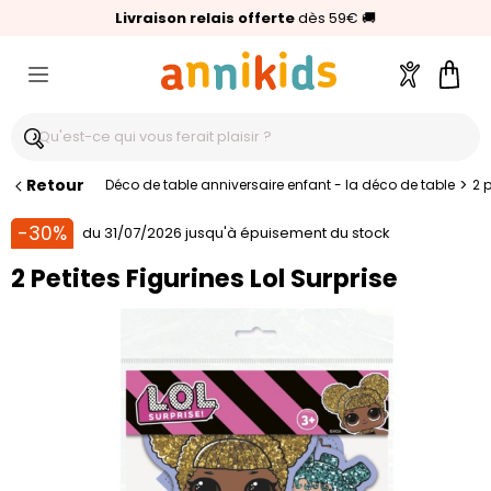
🥇
Livraison relais offerte
Palmarès Capital 2025 :
⭐⭐⭐⭐⭐
4,6/5
(24 000 avis clients)
Annikids N°1
dès 59€
🚚
Compte
Pani
Retour
>
Déco de table anniversaire enfant - la déco de table
2 p
-30%
du 31/07/2026 jusqu'à épuisement du stock
2 Petites Figurines Lol Surprise