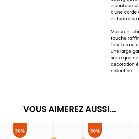
incontournab
d'une corde e
instantaném
Mesurant c
touche raffi
Leur forme u
une large ga
sorte que ce
décoration é
collection.
VOUS AIMEREZ AUSSI...
30%
30%