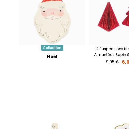
Collection
2 Suspensions Nid
Aimantées Sapin &
Noël
Rouge
6,
9.95 €