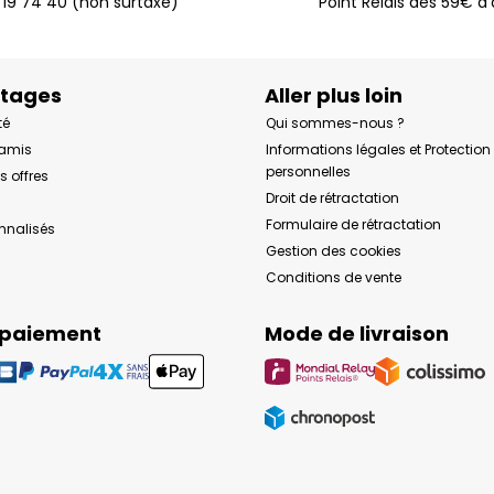
 19 74 40 (non surtaxé)
Point Relais dès 59€ d
ntages
Aller plus loin
té
Qui sommes-nous ?
 amis
Informations légales et Protectio
personnelles
s offres
Droit de rétractation
Formulaire de rétractation
onnalisés
Gestion des cookies
Conditions de vente
 paiement
Mode de livraison