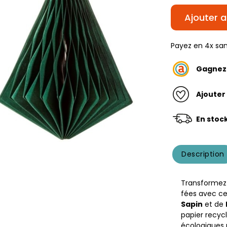
Ajouter a
Payez en 4x san
Gagne
Ajouter
En stoc
Description
Transformez 
fées avec c
Sapin
et de
papier recyc
écologiques