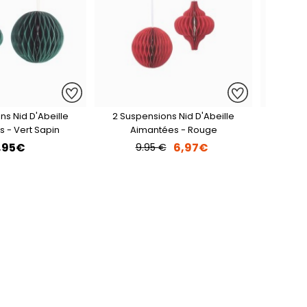
ns Nid D'Abeille
2 Suspensions Nid D'Abeille
2 Susp
 - Vert Sapin
Aimantées - Rouge
A
,95€
6,97€
9.95 €
9