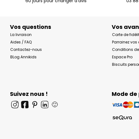
60 jours pour changer d'avis
03 88
Vos questions
Vos ava
La livraison
Carte de fidéli
Aides / FAQ
Parrainez vos
Contactez-nous
Conditions de
BLog Annikids
Espace Pro
Biscuits pers
Suivez nous !
Mode de
🙂