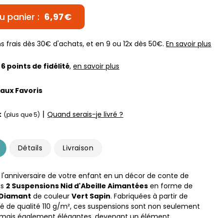
u panier :
6,97€
s frais dès 30€ d'achats, et en 9 ou 12x dès 50€.
En savoir plus
z
6
points de fidélité
,
en savoir plus
 aux Favoris
|
k
Quand serais-je livré ?
(plus que 5)
Détails
Livraison
l'anniversaire de votre enfant en un décor de conte de
es
2 Suspensions Nid d'Abeille Aimantées
en forme de
Diamant
de couleur
Vert Sapin
. Fabriquées à partir de
lé de qualité 110 g/m², ces suspensions sont non seulement
 mais également élégantes, devenant un élément