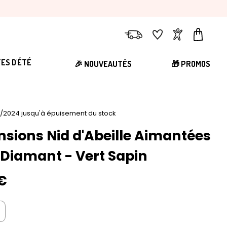
Livraison
Favoris
Compte
Panier
TES D'ÉTÉ
🎉 NOUVEAUTÉS
🎁 PROMOS
0/2024 jusqu'à épuisement du stock
nsions Nid d'Abeille Aimantées
 Diamant - Vert Sapin
€