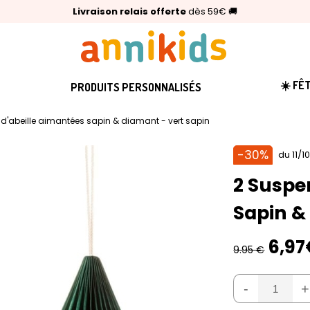
🥇
Livraison relais offerte
Palmarès Capital 2025 :
⭐⭐⭐⭐⭐
4,6/5
(24 000 avis clients)
Annikids N°1
dès 59€
🚚
☀️ FÊ
PRODUITS PERSONNALISÉS
 d'abeille aimantées sapin & diamant - vert sapin
-30%
du 11/1
2 Suspe
Sapin &
6,97
9.95 €
-
+