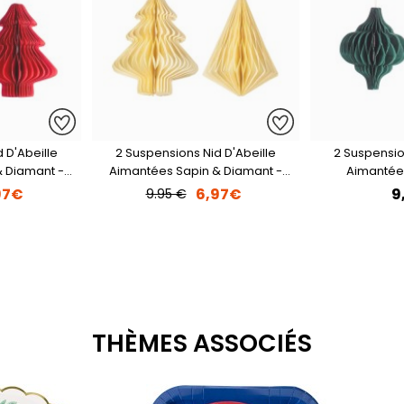
 D'Abeille
2 Suspensions Nid D'Abeille
2 Suspensio
 Diamant -
Aimantées Sapin & Diamant -
Aimantées
Blanc
97€
6,97€
9
9.95 €
THÈMES ASSOCIÉS