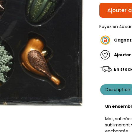
Ajouter a
Payez en 4x san
Gagne
Ajouter
En stoc
Description
Un ensemble
Mat, satinées
sublimeront 
enchantée.