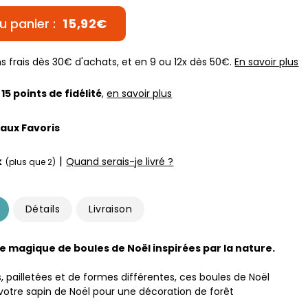
u panier :
15,92€
s frais dès 30€ d'achats, et en 9 ou 12x dès 50€.
En savoir plus
z
15
points de fidélité
,
en savoir plus
 aux Favoris
|
k
Quand serais-je livré ?
(plus que 2)
Détails
Livraison
 magique de boules de Noël inspirées par la nature.
, pailletées et de formes différentes, ces boules de Noël
votre sapin de Noël pour une décoration de forêt