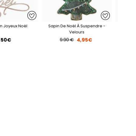
n Joyeux Noël
Sapin De Noël À Suspendre -
Couron
Velours
,50€
4,95€
9.90 €