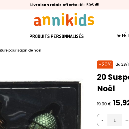
🥇
Livraison relais offerte
Palmarès Capital 2025 :
⭐⭐⭐⭐⭐
4,6/5
(24 000 avis clients)
Annikids N°1
dès 59€
🚚
☀️ FÊ
PRODUITS PERSONNALISÉS
ture pour sapin de noël
-20%
du 28/1
20 Susp
Noël
15,
19.90 €
-
+