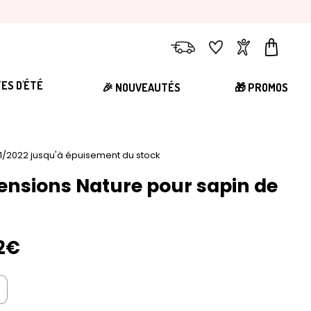
Livraison
Favoris
Compte
Panier
TES D'ÉTÉ
🎉 NOUVEAUTÉS
🎁 PROMOS
1/2022 jusqu'à épuisement du stock
ensions Nature pour sapin de
92€