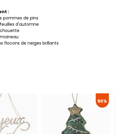
ent :
ns pommes de pins
 feuilles d'automne
 chouette
n moineau
s flocons de neiges brillants
50%