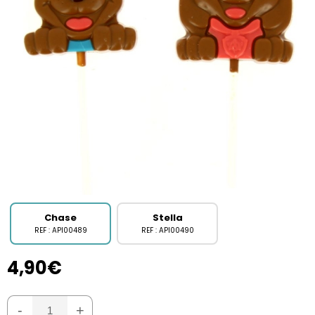
Chase
Stella
REF : API00489
REF : API00490
4,90€
-
+