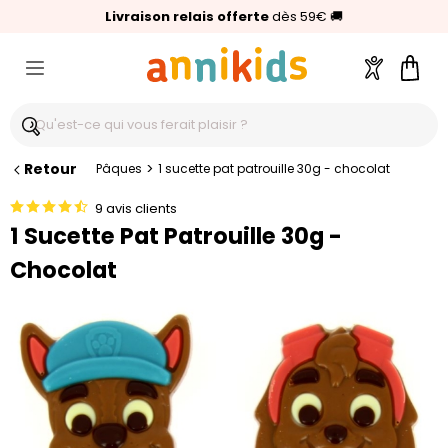
🥇
Livraison relais offerte
Palmarès Capital 2025 :
⭐⭐⭐⭐⭐
4,6/5
(24 000 avis clients)
Annikids N°1
dès 59€
🚚
Compte
Pani
Retour
>
Pâques
1 sucette pat patrouille 30g - chocolat
9 avis clients
1 Sucette Pat Patrouille 30g -
Chocolat