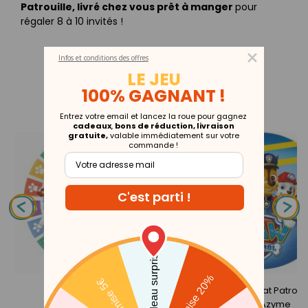
Patrouille, livré chez vous prêt à manger
pour
régaler 8 à 10 invités !
Infos et conditions des offres
LE JEU
100% GAGNANT !
VOUS AIMEREZ AUSSI...
Entrez votre email et lancez la roue pour gagnez
cadeaux
,
bons de réduction, livraison
gratuite,
valable immédiatement sur votre
commande !
Collection
Disque Marcus Pat Patrouille 
Pat Patrouille
Cm) - Azyme