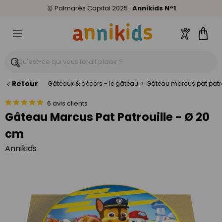
🥇
Livraison relais offerte
Palmarès Capital 2025 :
⭐⭐⭐⭐⭐
4,6/5
(24 000 avis clients)
Annikids N°1
dès 59€
🚚
Compte
Pani
Retour
>
Gâteaux & décors - le gâteau
Gâteau marcus pat patro
6 avis clients
Gâteau Marcus Pat Patrouille - Ø 20
cm
Annikids