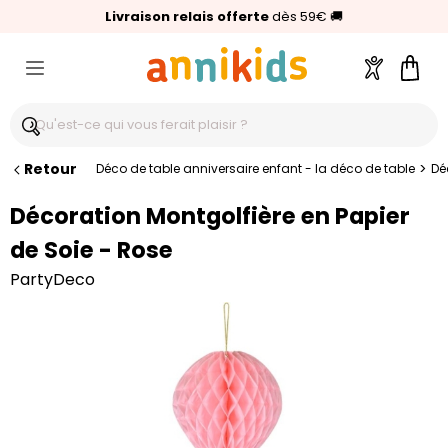
🥇
Livraison relais offerte
Palmarès Capital 2025 :
⭐⭐⭐⭐⭐
4,6/5
(24 000 avis clients)
Annikids N°1
dès 59€
🚚
Compte
Pani
Retour
>
Déco de table anniversaire enfant - la déco de table
Dé
Décoration Montgolfière en Papier
de Soie - Rose
PartyDeco