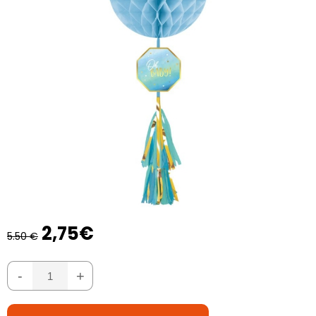
2,75€
5.50 €
-
+