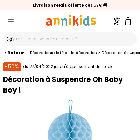
🥇
Livraison relais offerte
Palmarès Capital 2025 :
⭐⭐⭐⭐⭐
4,6/5
(24 000 avis clients)
Annikids N°1
dès 59€
🚚
Compte
Pani
Retour
>
Décorations de fête - la décoration
Décoration à suspe
-50%
du 27/04/2022 jusqu'à épuisement du stock
Décoration à Suspendre Oh Baby
Boy !