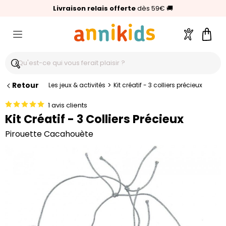
🥇
Livraison relais offerte
Palmarès Capital 2025 :
⭐⭐⭐⭐⭐
4,6/5
(24 000 avis clients)
Annikids N°1
dès 59€
🚚
Compte
Pani
Retour
>
Les jeux & activités
Kit créatif - 3 colliers précieux
1 avis clients
Kit Créatif - 3 Colliers Précieux
Pirouette Cacahouète