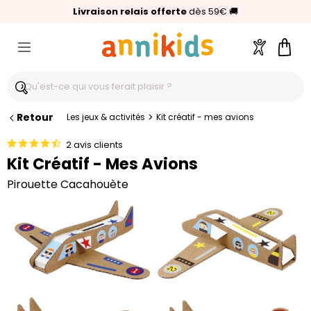
🥇
Livraison relais offerte
Palmarès Capital 2025 :
⭐⭐⭐⭐⭐
4,6/5
(24 000 avis clients)
Annikids N°1
dès 59€
🚚
Compte
Pani
Retour
>
Les jeux & activités
Kit créatif - mes avions
2 avis clients
Kit Créatif - Mes Avions
Pirouette Cacahouète