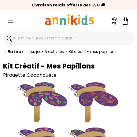
🥇
Livraison relais offerte
Palmarès Capital 2025 :
⭐⭐⭐⭐⭐
4,6/5
(24 000 avis clients)
Annikids N°1
dès 59€
🚚
Compte
Pani
Retour
>
Les jeux & activités
Kit créatif - mes papillons
Kit Créatif - Mes Papillons
Pirouette Cacahouète