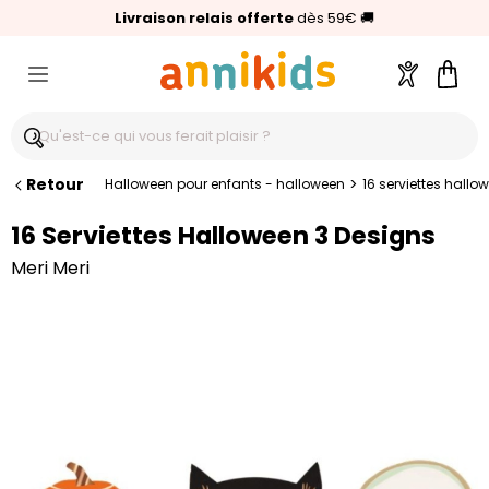
🥇
Livraison relais offerte
Palmarès Capital 2025 :
⭐⭐⭐⭐⭐
4,6/5
(24 000 avis clients)
Annikids N°1
dès 59€
🚚
Compte
Pani
Retour
>
Halloween pour enfants - halloween
16 serviettes hallo
16 Serviettes Halloween 3 Designs
Meri Meri