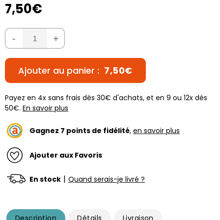
7,50€
-
+
Ajouter au panier :
7,50€
Payez en 4x sans frais dès 30€ d'achats, et en 9 ou 12x dès
50€.
En savoir plus
Gagnez
7
points de fidélité
,
en savoir plus
Ajouter aux Favoris
|
En stock
Quand serais-je livré ?
Description
Détails
Livraison