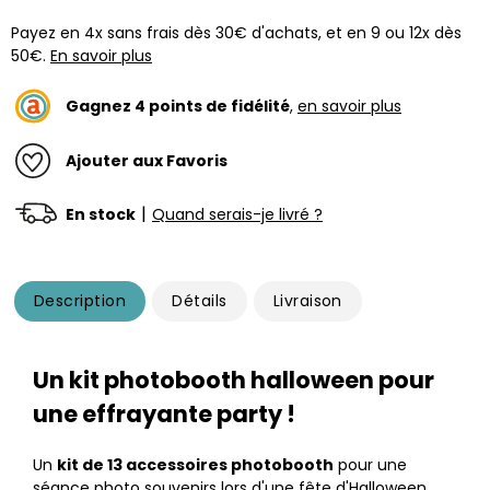
Payez en 4x sans frais dès 30€ d'achats, et en 9 ou 12x dès
50€.
En savoir plus
Gagnez
4
points de fidélité
,
en savoir plus
Ajouter aux Favoris
|
En stock
Quand serais-je livré ?
Description
Détails
Livraison
Un kit photobooth halloween pour
une effrayante party !
Un
kit de 13 accessoires photobooth
pour une
séance photo souvenirs lors d'une fête d'Halloween.