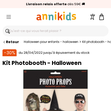
🥇
Livraison relais offerte
Palmarès Capital 2025 :
⭐⭐⭐⭐⭐
4,6/5
(24 000 avis clients)
Annikids N°1
dès 59€
🚚
Compte
Pani
Retour
>
Halloween pour enfants - halloween
Kit photobooth - h
-30%
du 28/04/2022 jusqu'à épuisement du stock
Kit Photobooth - Halloween