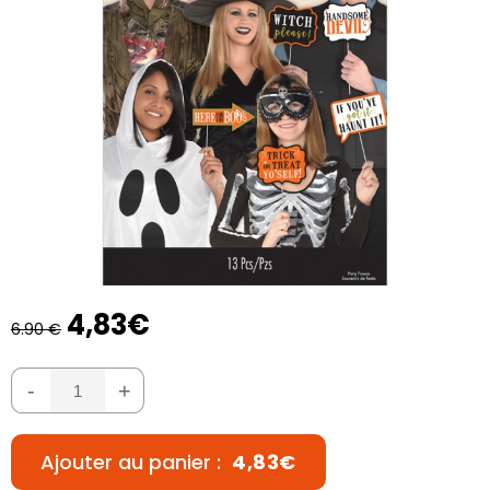
4,83€
6.90 €
-
+
Ajouter au panier :
4,83€