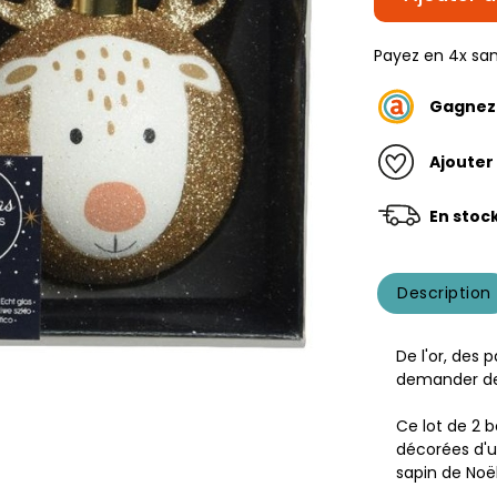
Payez en 4x san
Gagne
Ajouter
En stoc
Description
De l'or, des 
demander de 
Ce lot de 2 
décorées d'u
sapin de Noël