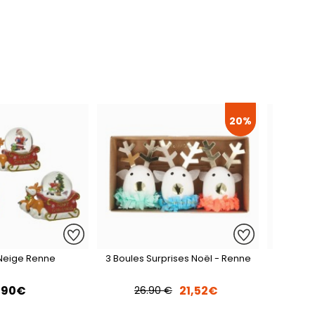
20%
 Neige Renne
3 Boules Surprises Noël - Renne
1 Boule
,90€
21,52€
26.90 €