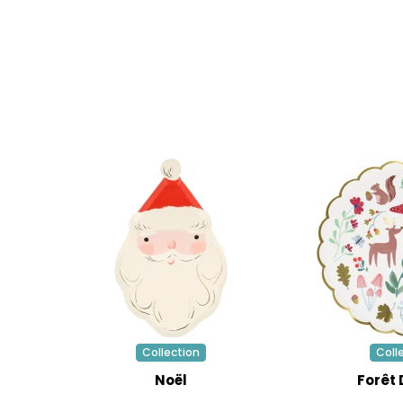
pour gagnez
c
réduction, li
valable immédi
comm
Infos et con
Collection
Coll
Noël
Forêt 