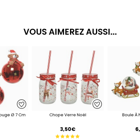
VOUS AIMEREZ AUSSI...
 JEU
Rouge Ø 7 Cm
Chope Verre Noël
Boule À
AGNANT !
€
3,50€
6
il et lancez la roue