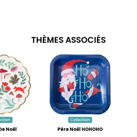
adeaux
,
bons de
vraison gratuite,
atement sur votre
ande !
THÈMES ASSOCIÉS
ditions des offres
ection
Collection
De Noël
Père Noël HOHOHO