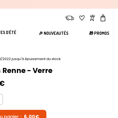
Livraison
Favoris
Compte
Panier
TES D'ÉTÉ
🎉 NOUVEAUTÉS
🎁 PROMOS
1/2022 jusqu'à épuisement du stock
s Renne - Verre
0€
u panier :
6,00€