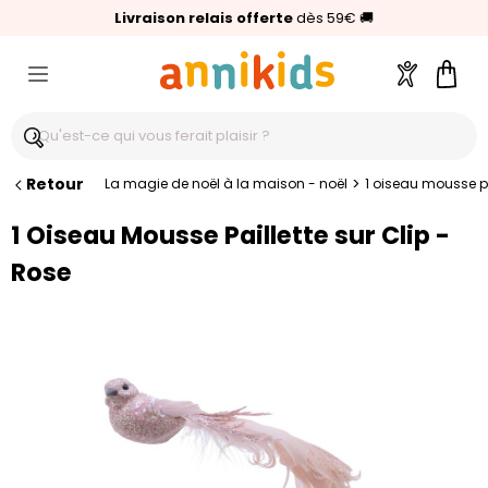
🥇
Livraison relais offerte
Palmarès Capital 2025 :
⭐⭐⭐⭐⭐
4,6/5
(24 000 avis clients)
Annikids N°1
dès 59€
🚚
Compte
Pani
Retour
>
La magie de noël à la maison - noël
1 oiseau mousse pai
1 Oiseau Mousse Paillette sur Clip -
Rose