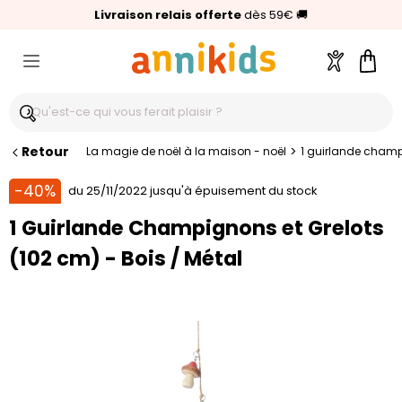
🥇
Livraison relais offerte
Palmarès Capital 2025 :
⭐⭐⭐⭐⭐
4,6/5
(24 000 avis clients)
Annikids N°1
dès 59€
🚚
Compte
Pani
Retour
>
La magie de noël à la maison - noël
1 guirlande champ
-40%
du 25/11/2022 jusqu'à épuisement du stock
1 Guirlande Champignons et Grelots
(102 cm) - Bois / Métal