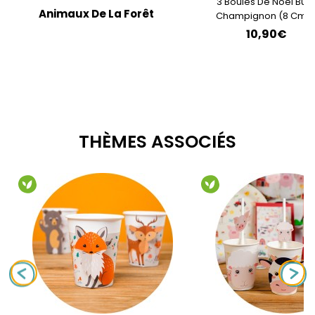
3 Boules De Noël Bull
Animaux De La Forêt
Champignon (8 Cm) 
Verre/Bois
10,90€
THÈMES ASSOCIÉS