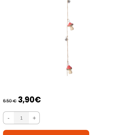
3,90€
6.50 €
-
+