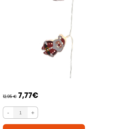
7,77€
12.95 €
-
+