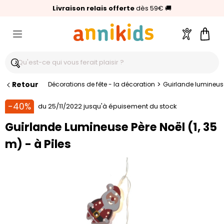
🥇
Livraison relais offerte
Palmarès Capital 2025 :
⭐⭐⭐⭐⭐
4,6/5
(24 000 avis clients)
Annikids N°1
dès 59€
🚚
Compte
Pani
Retour
>
Décorations de fête - la décoration
Guirlande lumineuse 
-40%
du 25/11/2022 jusqu'à épuisement du stock
Guirlande Lumineuse Père Noël (1, 35
m) - à Piles