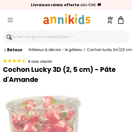
🥇
Livraison relais offerte
Palmarès Capital 2025 :
⭐⭐⭐⭐⭐
4,6/5
(24 000 avis clients)
Annikids N°1
dès 59€
🚚
Compte
Pani
Retour
>
Gâteaux & décors - le gâteau
Cochon lucky 3d (2,5 c
8 avis clients
Cochon Lucky 3D (2, 5 cm) - Pâte
d'Amande