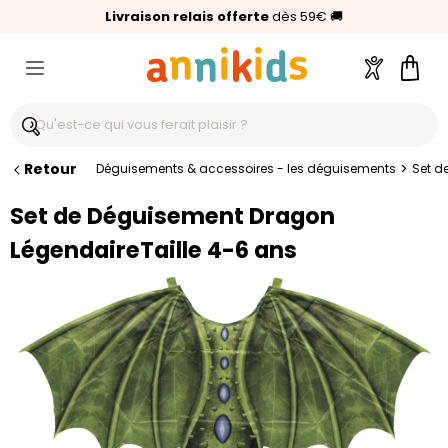
🥇
Livraison relais offerte
Palmarès Capital 2025 :
⭐⭐⭐⭐⭐
4,6/5
(24 000 avis clients)
Annikids N°1
dès 59€
🚚
Compte
Pani
Retour
>
Déguisements & accessoires - les déguisements
Set d
Set de Déguisement Dragon
LégendaireTaille 4-6 ans