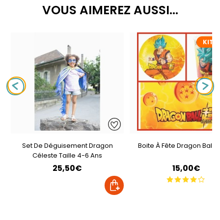
VOUS AIMEREZ AUSSI...
KIT D
Set De Déguisement Dragon
Boite À Fête Dragon Ball 
Céleste Taille 4-6 Ans
25,50€
15,00€