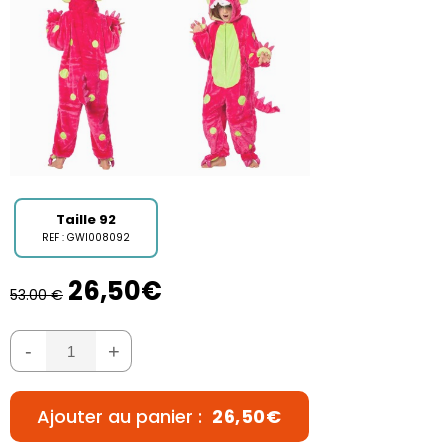
Taille 92
REF : GWI008092
26,50€
53.00 €
-
+
Ajouter au panier :
26,50€