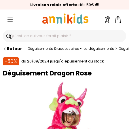
🥇
Livraison relais offerte
Palmarès Capital 2025 :
⭐⭐⭐⭐⭐
4,6/5
(24 000 avis clients)
Annikids N°1
dès 59€
🚚
Compte
Pani
Retour
>
Déguisements & accessoires - les déguisements
Dégui
-50%
du 20/09/2024 jusqu'à épuisement du stock
Déguisement Dragon Rose