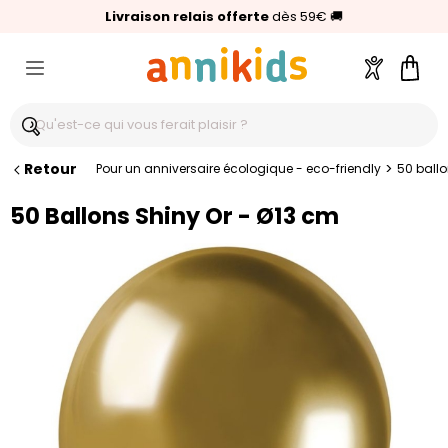
🥇
Livraison relais offerte
Palmarès Capital 2025 :
⭐⭐⭐⭐⭐
4,6/5
(24 000 avis clients)
Annikids N°1
dès 59€
🚚
Compte
Pani
Retour
>
Pour un anniversaire écologique - eco-friendly
50 ballo
50 Ballons Shiny Or - Ø13 cm