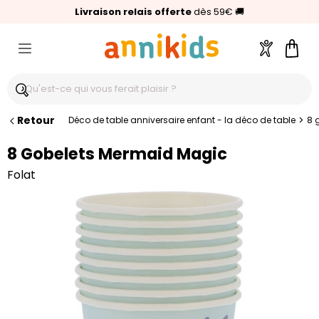
🥇
Livraison relais offerte
Palmarès Capital 2025 :
⭐⭐⭐⭐⭐
4,6/5
(24 000 avis clients)
Annikids N°1
dès 59€
🚚
Compte
Pani
Retour
>
Déco de table anniversaire enfant - la déco de table
8 
8 Gobelets Mermaid Magic
Folat