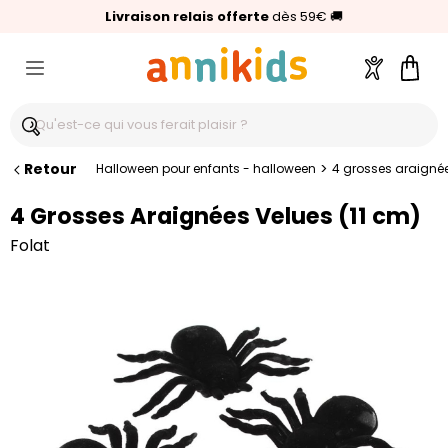
🥇
Livraison relais offerte
Palmarès Capital 2025 :
⭐⭐⭐⭐⭐
4,6/5
(24 000 avis clients)
Annikids N°1
dès 59€
🚚
Compte
Pani
Retour
>
Halloween pour enfants - halloween
4 grosses araignée
4 Grosses Araignées Velues (11 cm)
Folat