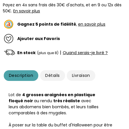
Payez en 4x sans frais dès 30€ d'achats, et en 9 ou 12x dès
50€.
En savoir plus
Gagnez
5
points de fidélité
,
en savoir plus
Ajouter aux Favoris
|
En stock
Quand serais-je livré ?
(plus que 8)
Description
Détails
Livraison
Lot de
4 grosses araignées en plastique
floqué
noir
au rendu
très réaliste
avec
leurs abdomens bien bombés, et leurs tailles
comparables à des mygales.
À poser sur la table du buffet d'Halloween pour être