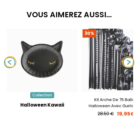
VOUS AIMEREZ AUSSI...
30%
Collection
Kit Arche De 75 Ballon
Halloween Kawaii
Halloween Avec Guirlan
Toiles D' Araignées Et Ch
19,95€
28.50 €
Souris