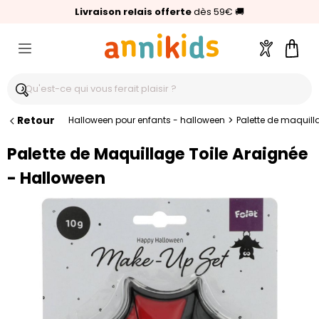
🥇
Livraison relais offerte
Palmarès Capital 2025 :
⭐⭐⭐⭐⭐
4,6/5
(24 000 avis clients)
Annikids N°1
dès 59€
🚚
Compte
Pani
Retour
>
Halloween pour enfants - halloween
Palette de maquill
Palette de Maquillage Toile Araignée
- Halloween