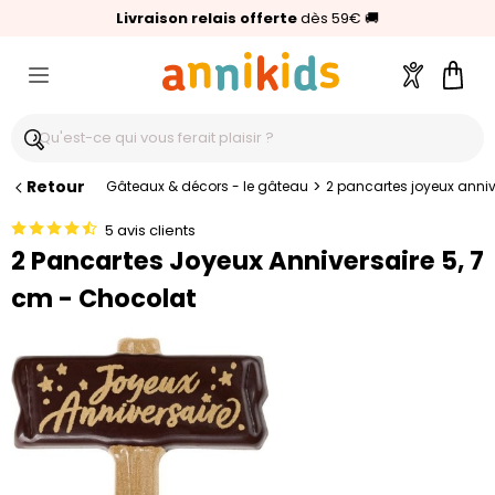
🥇
Livraison relais offerte
Palmarès Capital 2025 :
⭐⭐⭐⭐⭐
4,6/5
(24 000 avis clients)
Annikids N°1
dès 59€
🚚
Compte
Pani
Retour
>
Gâteaux & décors - le gâteau
2 pancartes joyeux anniv
5 avis clients
2 Pancartes Joyeux Anniversaire 5, 7
cm - Chocolat