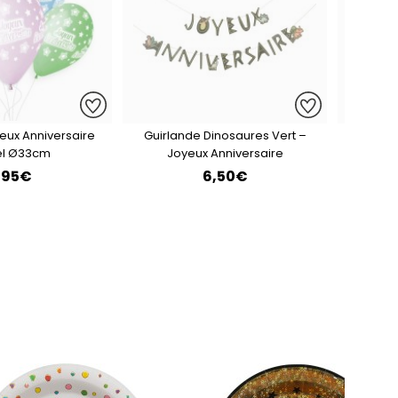
yeux Anniversaire
Guirlande Dinosaures Vert –
Contou
el Ø33cm
Joyeux Anniversaire
Chevron
,95€
6,50€