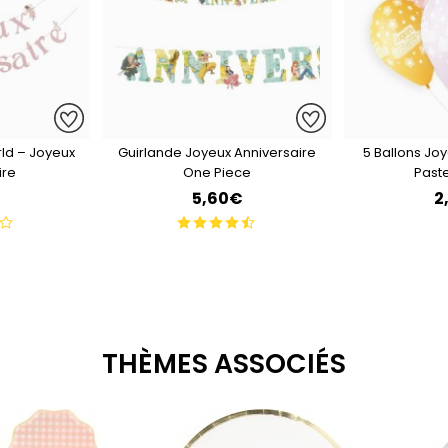
rld – Joyeux
Guirlande Joyeux Anniversaire
5 Ballons Jo
ire
One Piece
Past
€
5,60€
2
THÈMES ASSOCIÉS