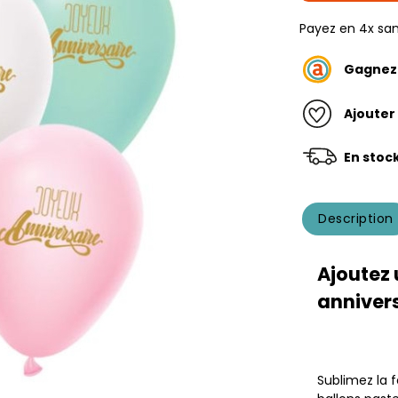
Payez en 4x san
Gagne
Ajouter
En stoc
Description
Ajoutez 
annivers
Sublimez la 