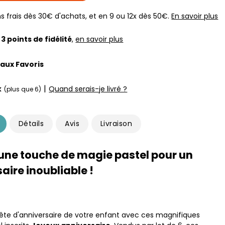
s frais dès 30€ d'achats, et en 9 ou 12x dès 50€.
En savoir plus
z
3
points de fidélité
,
en savoir plus
 aux Favoris
|
k
Quand serais-je livré ?
(plus que 6)
Détails
Avis
Livraison
une touche de magie pastel pour un
aire inoubliable !
fête d'anniversaire de votre enfant avec ces magnifiques