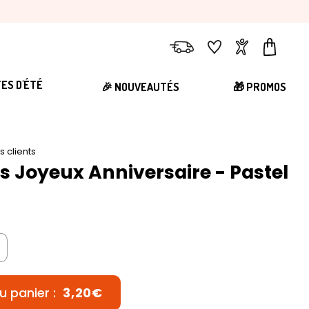
Livraison
Favoris
Compte
Panier
TES D'ÉTÉ
🎉 NOUVEAUTÉS
🎁 PROMOS
is clients
ns Joyeux Anniversaire - Pastel
u panier :
3,20€