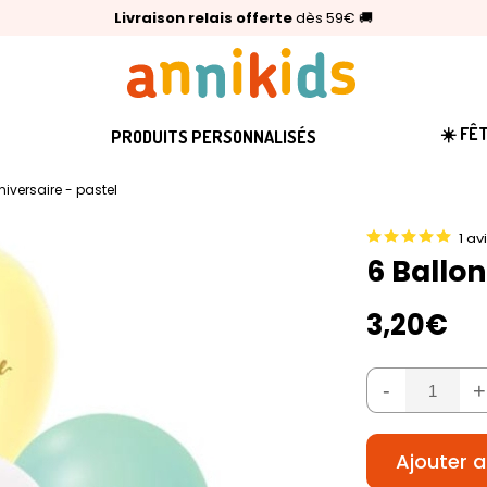
🥇
Livraison relais offerte
Palmarès Capital 2025 :
⭐⭐⭐⭐⭐
4,6/5
(24 000 avis clients)
Annikids N°1
dès 59€
🚚
☀️ FÊ
PRODUITS PERSONNALISÉS
iversaire - pastel
1 av
6 Ballo
3,20€
-
+
Ajouter a