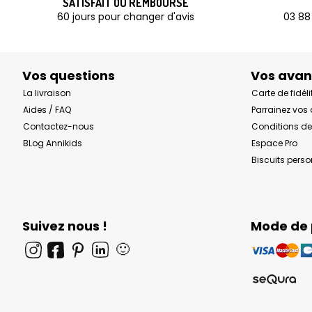
SATISFAIT OU REMBOURSÉ
60 jours pour changer d'avis
03 88
Vos questions
Vos ava
La livraison
Carte de fidéli
Aides / FAQ
Parrainez vos
Contactez-nous
Conditions de
BLog Annikids
Espace Pro
Biscuits pers
Suivez nous !
Mode de
🙂