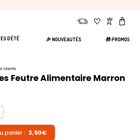
Livraison
Favoris
Compte
Panier
TES D'ÉTÉ
🎉 NOUVEAUTÉS
🎁 PROMOS
is clients
s Feutre Alimentaire Marron
u panier :
3,50€