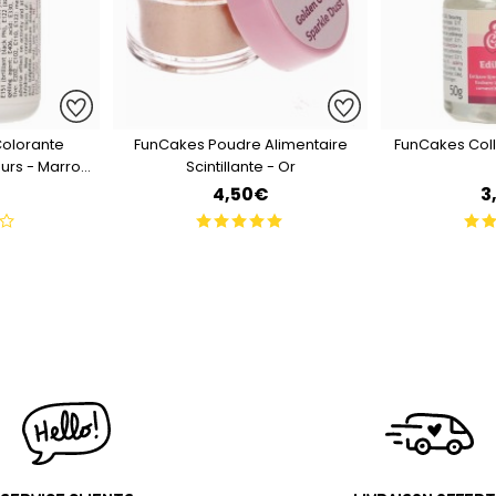
Colorante
FunCakes Poudre Alimentaire
FunCakes Coll
urs - Marron
Scintillante - Or
4,50€
3