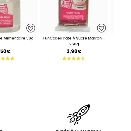
e Alimentaire 50g
FunCakes Pâte À Sucre Marron -
Funca
250g
B
,50€
3,90€