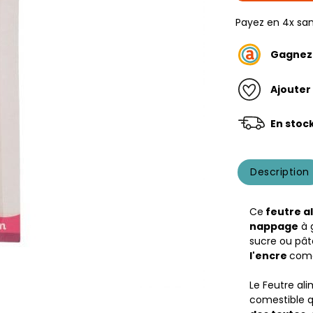
Payez en 4x san
Gagne
Ajouter
En stoc
Description
Ce
feutre a
nappage
à 
sucre ou pâ
l'encre
come
Le Feutre al
comestible q