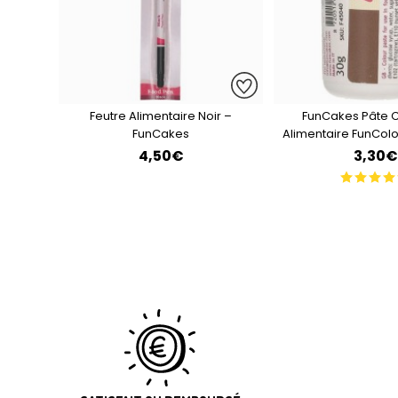
Feutre Alimentaire Noir –
FunCakes Pâte 
FunCakes
Alimentaire FunColo
Foncé
4,50€
3,30€