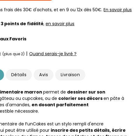
s frais dès 30€ d'achats, et en 9 ou 12x dès 50€.
En savoir plus
z
3
points de fidélité
,
en savoir plus
 aux Favoris
|
k
Quand serais-je livré ?
(plus que 2)
Détails
Avis
Livraison
limentaire marron
permet de
dessiner sur son
gâteau ou cupcakes, ou de
colorier ses décors
en pâte à
tes d'amandes,
en dosant parfaitement
stible nécessaire.
imentaire de FunCakes est un stylo rempli d'encre
ui peut être utilisé pour
inscrire des petits détails, écrire