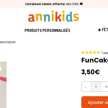
🥇
Livraison relais offerte
Palmarès Capital 2025 :
⭐⭐⭐⭐⭐
4,6/5
(24 000 avis clients)
Annikids N°1
dès 59€
🚚
☀️ FÊ
PRODUITS PERSONNALISÉS
aire marron
1 av
FunCake
3,50€
-
+
Ajouter a