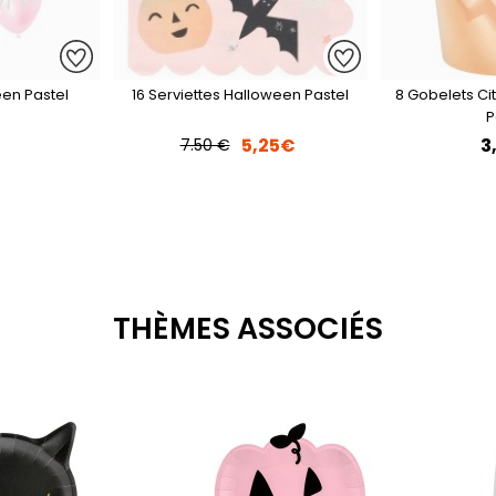
een Pastel
16 Serviettes Halloween Pastel
8 Gobelets Ci
P
€
5,25€
3
7.50 €
THÈMES ASSOCIÉS