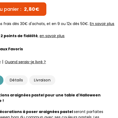
u panier :
2,80€
s frais dès 30€ d'achats, et en 9 ou 12x dès 50€.
En savoir plus
z
2
points de fidélité
,
en savoir plus
 aux Favoris
|
k
Quand serais-je livré ?
Détails
Livraison
ions araignées pastel pour une table d'Halloween
e !
décorations à poser araignées
pastel
seront parfaites
oween hors du commun avec ses couleurs pastels. Les