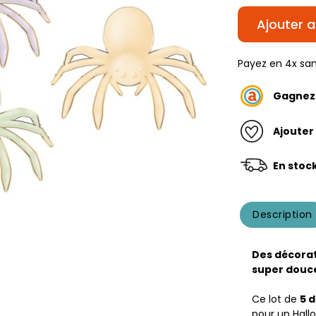
Ajouter a
Payez en 4x san
Gagne
Ajouter
En stoc
Description
Des décorat
super douc
Ce lot de
5 
pour un Hall