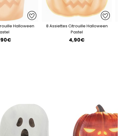
trouille Halloween
8 Assiettes Citrouille Halloween
16 S
astel
Pastel
I
,90€
4,90€