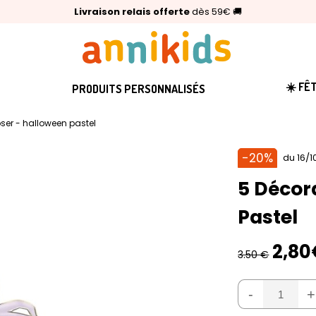
🥇
Livraison relais offerte
Palmarès Capital 2025 :
⭐⭐⭐⭐⭐
4,6/5
(24 000 avis clients)
Annikids N°1
dès 59€
🚚
☀️ FÊ
PRODUITS PERSONNALISÉS
ser - halloween pastel
-20%
du 16/1
5 Décor
Pastel
2,80
3.50 €
-
+