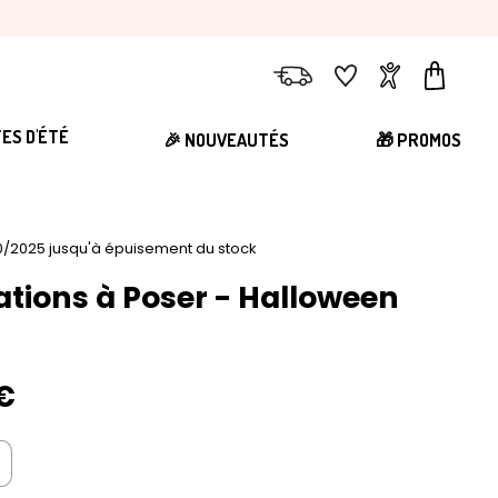
Livraison
Favoris
Compte
Panier
TES D'ÉTÉ
🎉 NOUVEAUTÉS
🎁 PROMOS
0/2025 jusqu'à épuisement du stock
ations à Poser - Halloween
€