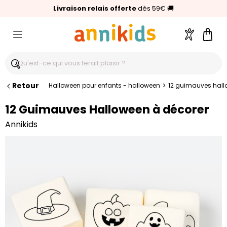
🥇
Livraison relais offerte
Palmarès Capital 2025 :
⭐⭐⭐⭐⭐
4,6/5
(24 000 avis clients)
Annikids N°1
dès 59€
🚚
Compte
Pani
Retour
>
Halloween pour enfants - halloween
12 guimauves hall
12 Guimauves Halloween à décorer
Annikids