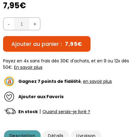
7,95€
-
+
Ajouter au panier :
7,95€
Payez en 4x sans frais dès 30€ d'achats, et en 9 ou 12x dès
50€.
En savoir plus
Gagnez
7
points de fidélité
,
en savoir plus
Ajouter aux Favoris
|
En stock
Quand serais-je livré ?
Description
Détails
Livraison