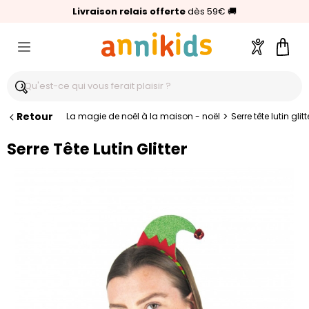
🥇
Livraison relais offerte
Palmarès Capital 2025 :
⭐⭐⭐⭐⭐
4,6/5
(24 000 avis clients)
Annikids N°1
dès 59€
🚚
Compte
Pani
Retour
>
La magie de noël à la maison - noël
Serre tête lutin glitt
Serre Tête Lutin Glitter