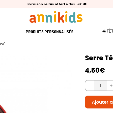
🥇
Livraison relais offerte
Palmarès Capital 2025 :
⭐⭐⭐⭐⭐
4,6/5
(24 000 avis clients)
Annikids N°1
dès 59€
🚚
☀️ FÊ
PRODUITS PERSONNALISÉS
lam'
Serre T
4,50€
-
+
Ajouter a