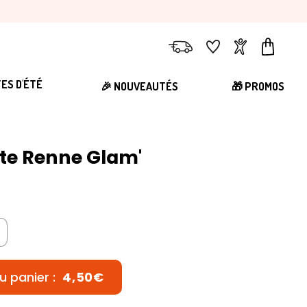
Livraison
Favoris
Compte
Panier
TES D'ÉTÉ
🎉 NOUVEAUTÉS
🎁 PROMOS
ête Renne Glam'
u panier :
4,50€