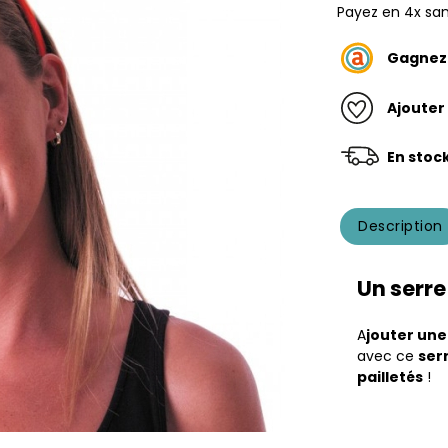
Payez en 4x san
Gagne
Ajouter
En stoc
Description
Un serre
A
jouter un
avec ce
ser
pailletés
!