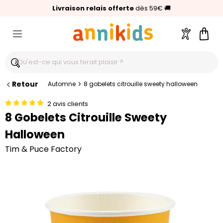
🥇
Livraison relais offerte
Palmarès Capital 2025 :
⭐⭐⭐⭐⭐
4,6/5
(24 000 avis clients)
Annikids N°1
dès 59€
🚚
Compte
Pani
Retour
>
Automne
8 gobelets citrouille sweety halloween
2 avis clients
8 Gobelets Citrouille Sweety
Halloween
Tim & Puce Factory